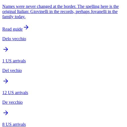
Names were never changed at the border. The spelling here is the
original Italian: Giovinelli in the records, perhaps Jovanelli in the
family today.
Read guide
Delo vecchio
1
US arrivals
Del vechio
12
US arrivals
De vecchio
8
US arrivals