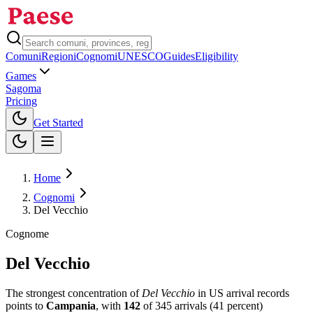
Comuni
Regioni
Cognomi
UNESCO
Guides
Eligibility
Games
Sagoma
Pricing
Toggle theme
Get Started
Home
Cognomi
Del Vecchio
Cognome
Del Vecchio
The strongest concentration of
Del Vecchio
in US arrival records
points to
Campania
, with
142
of
345
arrivals (
41
percent)