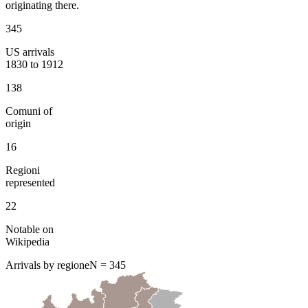
originating there.
345
US arrivals
1830 to 1912
138
Comuni of
origin
16
Regioni
represented
22
Notable on
Wikipedia
Arrivals by regione
N =
345