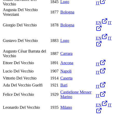
1845
Lugo
IT
Vecchio
Augusta Del Vecchio
1877
Bologna
Veneziani
EN
IT
Giorgio Del Vecchio
1878
Bologna
EN
IT
Gustavo Del Vecchio
1883
Lugo
Augusto César Barrata del
1887
Carrara
Vecchio
Ettore Del Vecchio
1891
Ancona
IT
Lucio Del Vecchio
1907
Napoli
IT
Vittorio Del Vecchio
1914
Caserta
Ada Del Vecchio Guelfi
1921
Bari
IT
Castiglione Messer
Felice Del Vecchio
1929
IT
Marino
EN
IT
Leonardo Del Vecchio
1935
Milano