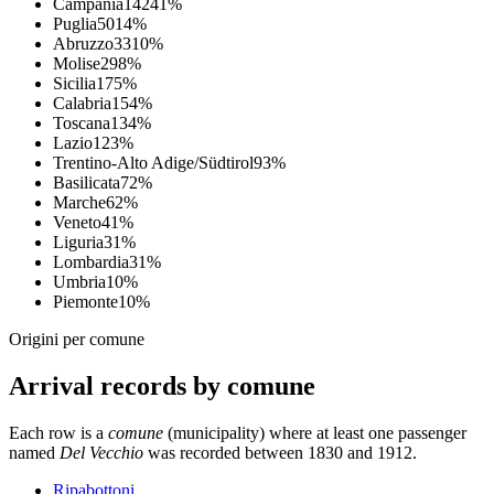
Campania
142
41
%
Puglia
50
14
%
Abruzzo
33
10
%
Molise
29
8
%
Sicilia
17
5
%
Calabria
15
4
%
Toscana
13
4
%
Lazio
12
3
%
Trentino-Alto Adige/Südtirol
9
3
%
Basilicata
7
2
%
Marche
6
2
%
Veneto
4
1
%
Liguria
3
1
%
Lombardia
3
1
%
Umbria
1
0
%
Piemonte
1
0
%
Origini per comune
Arrival records by comune
Each row is a
comune
(municipality) where at least one passenger
named
Del Vecchio
was recorded between 1830 and 1912.
Ripabottoni